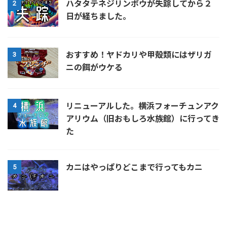
ハタタテネジリンボウが失踪してから２
2
日が経ちました。
おすすめ！ヤドカリや甲殻類にはザリガ
3
ニの餌がウケる
リニューアルした。横浜フォーチュンアク
4
アリウム（旧おもしろ水族館）に行ってき
た
カニはやっぱりどこまで行ってもカニ
5