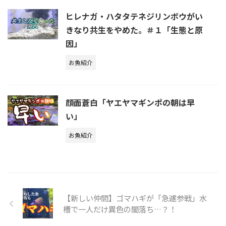
ヒレナガ・ハタタテネジリンボウがい
きなり共生をやめた。＃１「生態と原
因」
お魚紹介
顔面蒼白「ヤエヤマギンポの朝は早
い」
お魚紹介
【新しい仲間】ゴマハギが「急遽参戦」水
槽で一人だけ異色の闇落ち…？！