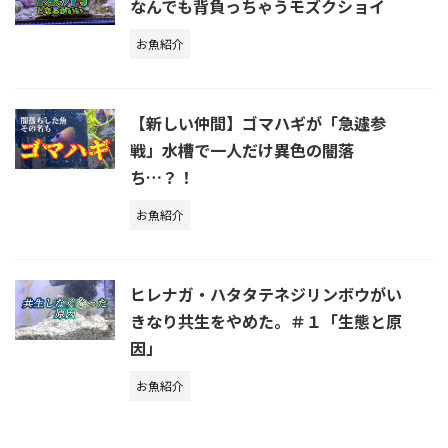
なんでも背負っちゃうモズクショイ
お魚紹介
【新しい仲間】ゴマハギが「急遽参
戦」水槽で一人だけ異色の闇落
ち…？！
お魚紹介
ヒレナガ・ハタタテネジリンボウがい
きなり共生をやめた。＃１「生態と原
因」
お魚紹介