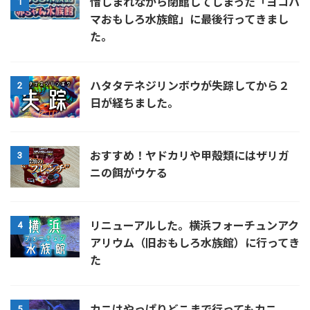
惜しまれながら閉館してしまった「ヨコハ
1
マおもしろ水族館」に最後行ってきまし
た。
ハタタテネジリンボウが失踪してから２
2
日が経ちました。
おすすめ！ヤドカリや甲殻類にはザリガ
3
ニの餌がウケる
リニューアルした。横浜フォーチュンアク
4
アリウム（旧おもしろ水族館）に行ってき
た
カニはやっぱりどこまで行ってもカニ
5