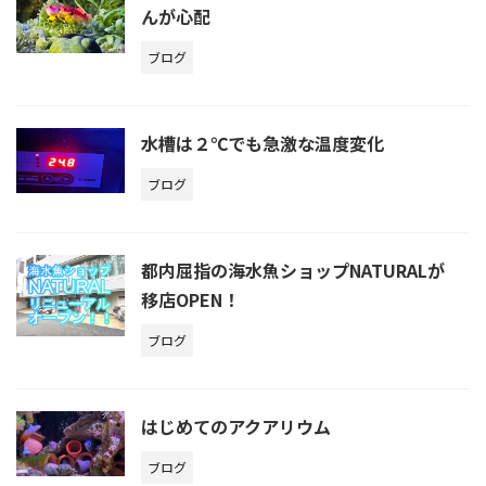
んが心配
ブログ
水槽は２℃でも急激な温度変化
ブログ
都内屈指の海水魚ショップNATURALが
移店OPEN！
ブログ
はじめてのアクアリウム
ブログ